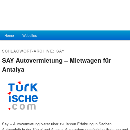
Hauptmenü
Home
Zum Inhalt wechseln
Zum sekundären Inhalt wechseln
Websites
SCHLAGWORT-ARCHIVE:
SAY
SAY Autovermietung – Mietwagen für
Antalya
Say – Autovermietung bietet über 19 Jahren Erfahrung in Sachen
Autoverleih in der Türkei und Alanya. Ausserdem persönliche Beratung und