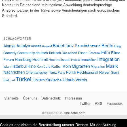
Kontakt in Deutschland reibungslose Abwicklung deutschsprachige
Ansprechpartner in der Türkei sowie Versicherungen nach europäischem
Standard.
SCHLAGWÖRTER
Bauchtanz
Berlin
Antalya
Alanya
Bauchtänzerin
Anwalt
Avukat
Blog
Film
Filme
Comedy
Community
deutsch-türkisch
Essen
Düsseldorf
Festsaal
Integration
Hamburg
Hochzeit
Forum
Hochzeitssaal
Immobilien
Hukuk
Musik
Istanbul
Kino
Köln
Migranten
Kultur
Islam
Komödie
Migration
Nachrichten
Orientalischer Tanz
Politik
Rechtsanwalt
Reisen
Party
Sport
Türkei
Urlaub
Verein
türkische
Türkisch
Stuttgart
Startseite
Über uns
Datenschutz
Impressum
Twitter
RSS
Facebook
© 2005-2026 Türkische.com
Cookies erleichtern die Bereitstellung unserer Dienste. Mit der Nutzung