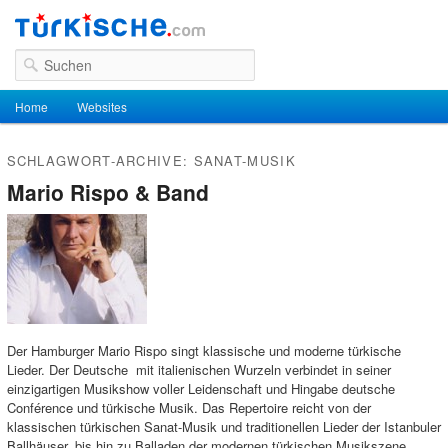
Suchen
Hauptmenü
Home
Zum Inhalt wechseln
Zum sekundären Inhalt wechseln
Websites
SCHLAGWORT-ARCHIVE:
SANAT-MUSIK
Mario Rispo & Band
Der Hamburger Mario Rispo singt klassische und moderne türkische
Lieder. Der Deutsche mit italienischen Wurzeln verbindet in seiner
einzigartigen Musikshow voller Leidenschaft und Hingabe deutsche
Conférence und türkische Musik. Das Repertoire reicht von der
klassischen türkischen Sanat-Musik und traditionellen Lieder der Istanbuler
Ballhäuser, bis hin zu Balladen der modernen türkischen Musikszene.