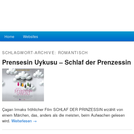
Hauptmenü
Home
Zum Inhalt wechseln
Zum sekundären Inhalt wechseln
Websites
SCHLAGWORT-ARCHIVE:
ROMANTISCH
Prensesin Uykusu – Schlaf der Prenzessin
Çagan Irmaks fröhlicher Film SCHLAF DER PRINZESSIN erzählt von
einem Märchen, das, anders als die meisten, beim Aufwachen gelesen
wird.
Weiterlesen
→