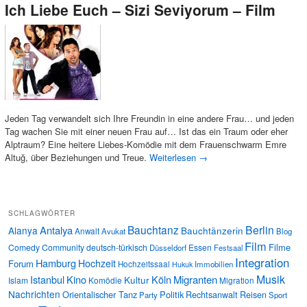
Ich Liebe Euch – Sizi Seviyorum – Film
Jeden Tag verwandelt sich Ihre Freundin in eine andere Frau… und jeden
Tag wachen Sie mit einer neuen Frau auf… Ist das ein Traum oder eher
Alptraum? Eine heitere Liebes-Komödie mit dem Frauenschwarm Emre
Altuğ, über Beziehungen und Treue.
Weiterlesen
→
SCHLAGWÖRTER
Bauchtanz
Berlin
Antalya
Alanya
Bauchtänzerin
Anwalt
Avukat
Blog
Film
Filme
Comedy
Community
deutsch-türkisch
Essen
Düsseldorf
Festsaal
Integration
Hamburg
Hochzeit
Forum
Hochzeitssaal
Immobilien
Hukuk
Musik
Istanbul
Kino
Köln
Migranten
Kultur
Islam
Komödie
Migration
Nachrichten
Orientalischer Tanz
Politik
Rechtsanwalt
Reisen
Party
Sport