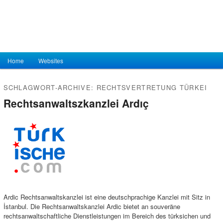
Hauptmenü
Home
Zum Inhalt wechseln
Zum sekundären Inhalt wechseln
Websites
SCHLAGWORT-ARCHIVE:
RECHTSVERTRETUNG TÜRKEI
Rechtsanwaltszkanzlei Ardıç
Ardic Rechtsanwaltskanzlei ist eine deutschprachige Kanzlei mit Sitz in
İstanbul. Die Rechtsanwaltskanzlei Ardic bietet an souveräne
rechtsanwaltschaftliche Dienstleistungen im Bereich des türksichen und