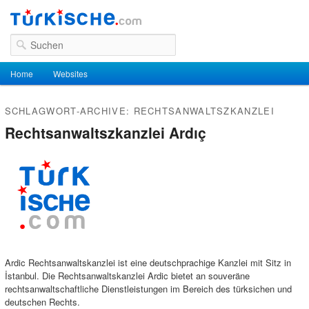
Suchen
Hauptmenü
Home
Zum Inhalt wechseln
Zum sekundären Inhalt wechseln
Websites
SCHLAGWORT-ARCHIVE:
RECHTSANWALTSZKANZLEI
Rechtsanwaltszkanzlei Ardıç
Ardic Rechtsanwaltskanzlei ist eine deutschprachige Kanzlei mit Sitz in
İstanbul. Die Rechtsanwaltskanzlei Ardic bietet an souveräne
rechtsanwaltschaftliche Dienstleistungen im Bereich des türksichen und
deutschen Rechts.