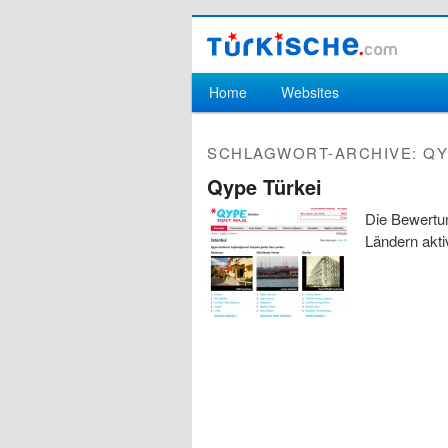
Hauptmenü
Home
Websites
Zum Inhalt wechseln
Zum sekundären Inhalt wechseln
SCHLAGWORT-ARCHIVE:
QY
Qype Türkei
Die Bewertu
Ländern aktiv