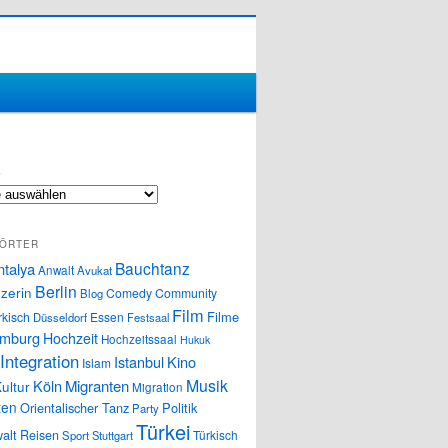
S
ÖRTER
Bauchtanz
ntalya
Anwalt
Avukat
Berlin
zerin
Comedy
Community
Blog
Film
Filme
rkisch
Essen
Düsseldorf
Festsaal
mburg
Hochzeit
Hochzeitssaal
Hukuk
Integration
Istanbul
Kino
Islam
Musik
Köln
Migranten
ultur
Migration
ten
Orientalischer Tanz
Politik
Party
Türkei
alt
Reisen
Türkisch
Sport
Stuttgart