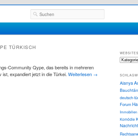
Suchen
PE TÜRKISCH
WEBSITE
Websites
ngs-Community Qype, das bereits in mehreren
 ist, expandiert jetzt in die Türkei.
Weiterlesen
→
SCHLAGW
A
Alanya
Bauchtän
deutsch-tü
Ha
Forum
Immobilien
K
Komödie
Nachrich
Rechtsanw