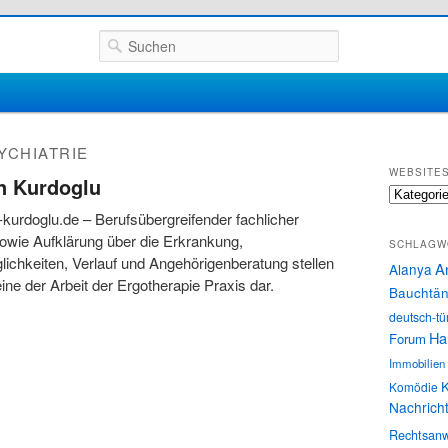
Suchen
YCHIATRIE
WEBSITE
in Kurdoglu
Websites
-kurdoglu.de – Berufsübergreifender fachlicher
owie Aufklärung über die Erkrankung,
SCHLAGW
ichkeiten, Verlauf und Angehörigenberatung stellen
A
Alanya
ne der Arbeit der Ergotherapie Praxis dar.
Bauchtän
deutsch-tü
Ha
Forum
Immobilien
K
Komödie
Nachrich
Rechtsanw