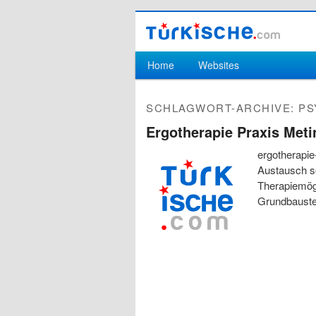
Hauptmenü
Home
Websites
Zum Inhalt wechseln
Zum sekundären Inhalt wechseln
SCHLAGWORT-ARCHIVE:
PS
Ergotherapie Praxis Met
ergotherapie
Austausch s
Therapiemögl
Grundbaustei