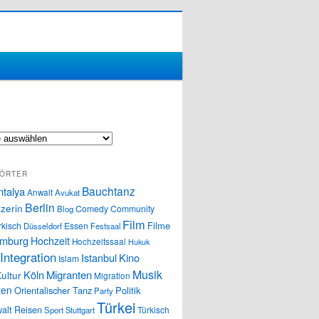
S
ÖRTER
Bauchtanz
ntalya
Anwalt
Avukat
Berlin
zerin
Comedy
Community
Blog
Film
Filme
rkisch
Essen
Düsseldorf
Festsaal
mburg
Hochzeit
Hochzeitssaal
Hukuk
Integration
Istanbul
Kino
Islam
Musik
Köln
Migranten
ultur
Migration
ten
Orientalischer Tanz
Politik
Party
Türkei
alt
Reisen
Türkisch
Sport
Stuttgart