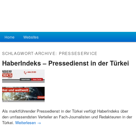
Hauptmenü
Home
Zum Inhalt wechseln
Zum sekundären Inhalt wechseln
Websites
SCHLAGWORT-ARCHIVE:
PRESSESERVICE
HaberIndeks – Pressedienst in der Türkei
Als marktführender Pressedienst in der Türkei verfügt HaberIndeks über
den umfassendsten Verteiler an Fach-Journalisten und Redakteuren in der
Türkei.
Weiterlesen
→