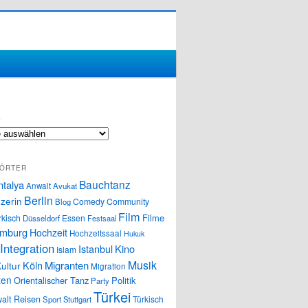
S
ÖRTER
Bauchtanz
ntalya
Anwalt
Avukat
Berlin
zerin
Comedy
Community
Blog
Film
Filme
rkisch
Essen
Düsseldorf
Festsaal
mburg
Hochzeit
Hochzeitssaal
Hukuk
Integration
Istanbul
Kino
Islam
Musik
Köln
Migranten
ultur
Migration
ten
Orientalischer Tanz
Politik
Party
Türkei
alt
Reisen
Türkisch
Sport
Stuttgart