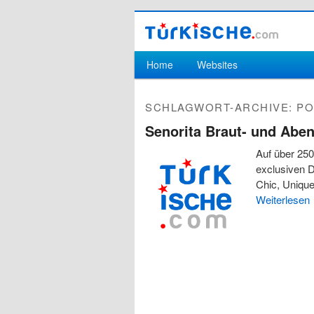
Hauptmenü
Home
Websites
Zum Inhalt wechseln
Zum sekundären Inhalt wechseln
SCHLAGWORT-ARCHIVE:
PO
Senorita Braut- und Ab
Auf über 250
exclusiven D
Chic, Unique
Weiterlesen