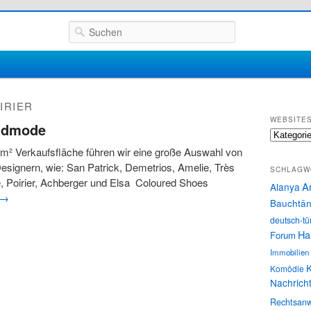
Suchen
IRIER
WEBSITE
endmode
Websites
m² Verkaufsfläche führen wir eine große Auswahl von
esignern, wie: San Patrick, Demetrios, Amelie, Très
SCHLAGW
, Poirier, Achberger und Elsa Coloured Shoes
A
Alanya
→
Bauchtän
deutsch-tü
Ha
Forum
Immobilien
K
Komödie
Nachrich
Rechtsanw