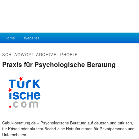
Hauptmenü
Home
Zum Inhalt wechseln
Zum sekundären Inhalt wechseln
Websites
SCHLAGWORT-ARCHIVE:
PHOBIE
Praxis für Psychologische Beratung
Cabuk-beratung.de – Psychologische Beratung auf deutsch und türkisch,
für Krisen oder akutem Bedarf eine Notrufnummer, für Privatpersonen und
Unternehmen.