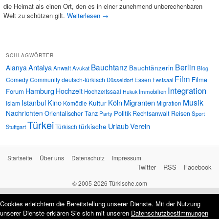
die Heimat als einen Ort, den es in einer zunehmend unberechenbaren
Welt zu schützen gilt.
Weiterlesen
→
SCHLAGWÖRTER
Bauchtanz
Berlin
Antalya
Alanya
Bauchtänzerin
Anwalt
Avukat
Blog
Film
Filme
Comedy
Community
deutsch-türkisch
Essen
Düsseldorf
Festsaal
Integration
Hamburg
Hochzeit
Forum
Hochzeitssaal
Immobilien
Hukuk
Musik
Istanbul
Kino
Köln
Migranten
Kultur
Islam
Komödie
Migration
Nachrichten
Orientalischer Tanz
Politik
Rechtsanwalt
Reisen
Party
Sport
Türkei
Urlaub
Verein
türkische
Türkisch
Stuttgart
Startseite
Über uns
Datenschutz
Impressum
Twitter
RSS
Facebook
© 2005-2026 Türkische.com
Cookies erleichtern die Bereitstellung unserer Dienste. Mit der Nutzung
unserer Dienste erklären Sie sich mit unseren
Datenschutzbestimmungen