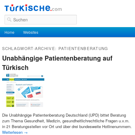
Suchen
Hauptmenü
Home
Zum Inhalt wechseln
Zum sekundären Inhalt wechseln
Websites
SCHLAGWORT-ARCHIVE:
PATIENTENBERATUNG
Unabhängige Patientenberatung auf
Türkisch
Die Unabhängige Patientenberatung Deutschland (UPD) bittet Beratung
zum Thema Gesundheit, Medizin, gesundheitlichrechtliche Fragen u.v.m.
in 21 Beratungsstellen vor Ort und über drei bundesweite Hotlinenummern.
Weiterlesen
→