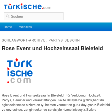
Suchen
Hauptmenü
Home
Zum Inhalt wechseln
Zum sekundären Inhalt wechseln
Websites
SCHLAGWORT-ARCHIVE:
PARTYS BESCHN
Rose Event und Hochzeitssaal Bielefeld
Rose Event und Hochzeitssaal in Bielefeld. Für Verlobung, Hochzeit,
Partys, Seminar und Veranstaltungen. Kalite detaylarda gizlidir,hertürlü
eglencelerinizde sizlere en iyi hizmeti vermekten gurur duyuyoruz.Bielefeld
ve cevresinde, zengin dekor ve servisiyle hizmetinizdeyiz.Sizlere