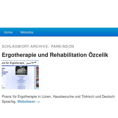
Hauptmenü
Home
Zum Inhalt wechseln
Zum sekundären Inhalt wechseln
Websites
SCHLAGWORT-ARCHIVE:
PARKINSON
Ergotherapie und Rehabilitation Özcelik
Praxis für Ergotherapie in Lünen, Hausbesuche und Türkisch und Deutsch
Sprachig.
Weiterlesen
→