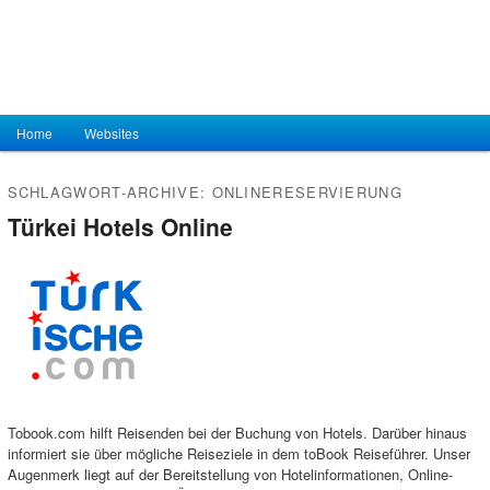
Hauptmenü
Home
Zum Inhalt wechseln
Zum sekundären Inhalt wechseln
Websites
SCHLAGWORT-ARCHIVE:
ONLINERESERVIERUNG
Türkei Hotels Online
Tobook.com hilft Reisenden bei der Buchung von Hotels. Darüber hinaus
informiert sie über mögliche Reiseziele in dem toBook Reiseführer. Unser
Augenmerk liegt auf der Bereitstellung von Hotelinformationen, Online-