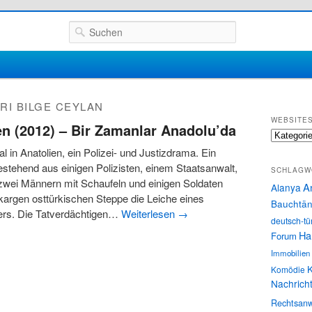
Suchen
RI BILGE CEYLAN
WEBSITE
en (2012) – Bir Zamanlar Anadolu’da
Websites
l in Anatolien, ein Polizei- und Justizdrama. Ein
stehend aus einigen Polizisten, einem Staatsanwalt,
SCHLAGW
zwei Männern mit Schaufeln und einigen Soldaten
A
Alanya
 kargen osttürkischen Steppe die Leiche eines
Bauchtän
rs. Die Tatverdächtigen…
Weiterlesen
→
deutsch-tü
Ha
Forum
Immobilien
K
Komödie
Nachrich
Rechtsanw