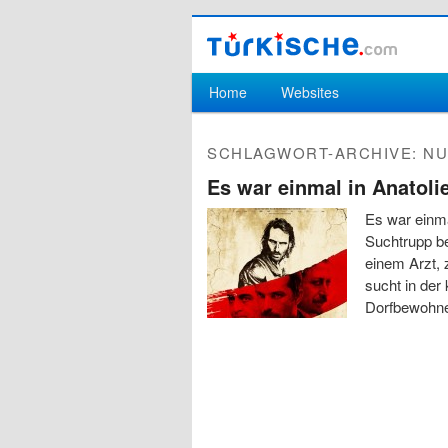
Hauptmenü
Home
Websites
Zum Inhalt wechseln
Zum sekundären Inhalt wechseln
SCHLAGWORT-ARCHIVE:
NU
Es war einmal in Anatoli
Es war einma
Suchtrupp be
einem Arzt, 
sucht in der
Dorfbewohne