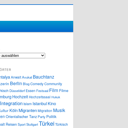
S
ÖRTER
Bauchtanz
ntalya
Anwalt
Avukat
Berlin
zerin
Comedy
Community
Blog
Film
Filme
rkisch
Essen
Düsseldorf
Festsaal
mburg
Hochzeit
Hochzeitssaal
Hukuk
Integration
Istanbul
Kino
Islam
Musik
Köln
Migranten
ultur
Migration
ten
Orientalischer Tanz
Politik
Party
Türkei
alt
Reisen
Türkisch
Sport
Stuttgart