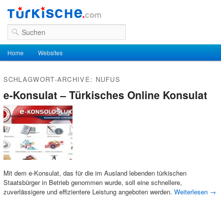
Suchen
Hauptmenü
Home
Zum Inhalt wechseln
Zum sekundären Inhalt wechseln
Websites
SCHLAGWORT-ARCHIVE:
NUFUS
e-Konsulat – Türkisches Online Konsulat
Mit dem e-Konsulat, das für die im Ausland lebenden türkischen
Staatsbürger in Betrieb genommen wurde, soll eine schnellere,
zuverlässigere und effizientere Leistung angeboten werden.
Weiterlesen
→