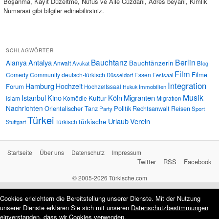
Boşanma, Kayıt Düzeltme, Nüfus ve Aile Cüzdanı, Adres beyani, Kimlik
Numarasi gibi bilgiler edinebilirsiniz.
SCHLAGWÖRTER
Bauchtanz
Berlin
Antalya
Alanya
Bauchtänzerin
Anwalt
Avukat
Blog
Film
Filme
Comedy
Community
deutsch-türkisch
Essen
Düsseldorf
Festsaal
Integration
Hamburg
Hochzeit
Forum
Hochzeitssaal
Immobilien
Hukuk
Musik
Istanbul
Kino
Köln
Migranten
Kultur
Islam
Komödie
Migration
Nachrichten
Orientalischer Tanz
Politik
Rechtsanwalt
Reisen
Party
Sport
Türkei
Urlaub
Verein
türkische
Türkisch
Stuttgart
Startseite
Über uns
Datenschutz
Impressum
Twitter
RSS
Facebook
© 2005-2026 Türkische.com
Cookies erleichtern die Bereitstellung unserer Dienste. Mit der Nutzung
unserer Dienste erklären Sie sich mit unseren
Datenschutzbestimmungen
einverstanden, dass wir Cookies verwenden.