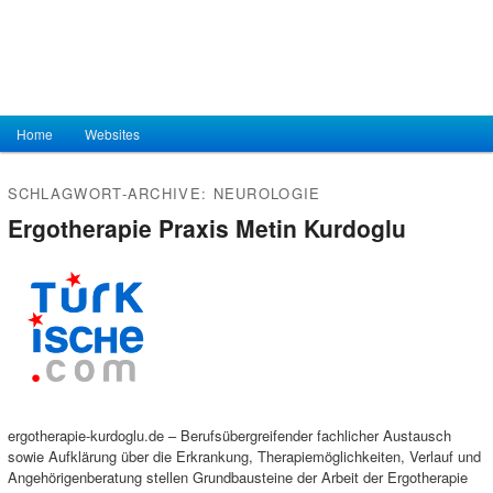
Hauptmenü
Home
Zum Inhalt wechseln
Zum sekundären Inhalt wechseln
Websites
SCHLAGWORT-ARCHIVE:
NEUROLOGIE
Ergotherapie Praxis Metin Kurdoglu
ergotherapie-kurdoglu.de – Berufsübergreifender fachlicher Austausch
sowie Aufklärung über die Erkrankung, Therapiemöglichkeiten, Verlauf und
Angehörigenberatung stellen Grundbausteine der Arbeit der Ergotherapie