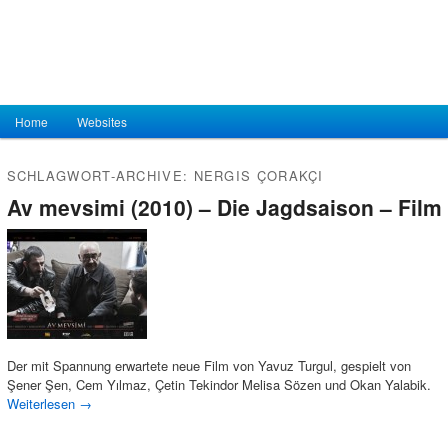
Hauptmenü
Home
Zum Inhalt wechseln
Zum sekundären Inhalt wechseln
Websites
SCHLAGWORT-ARCHIVE:
NERGIS ÇORAKÇI
Av mevsimi (2010) – Die Jagdsaison – Film
Der mit Spannung erwartete neue Film von Yavuz Turgul, gespielt von
Şener Şen, Cem Yılmaz, Çetin Tekindor Melisa Sözen und Okan Yalabik.
Weiterlesen
→