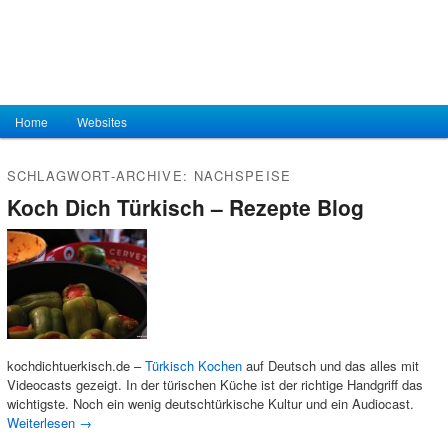
Hauptmenü
Home
Zum Inhalt wechseln
Zum sekundären Inhalt wechseln
Websites
SCHLAGWORT-ARCHIVE:
NACHSPEISE
Koch Dich Türkisch – Rezepte Blog
kochdichtuerkisch.de –
Türkisch Kochen
auf Deutsch und das alles mit
Videocasts gezeigt. In der türischen Küche ist der richtige Handgriff das
wichtigste. Noch ein wenig deutschtürkische Kultur und ein Audiocast.
Weiterlesen
→