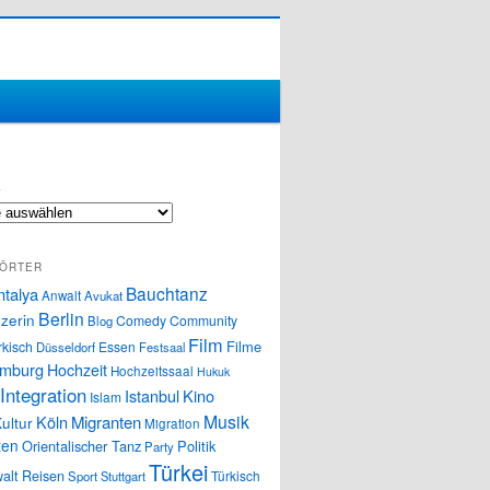
S
ÖRTER
Bauchtanz
ntalya
Anwalt
Avukat
Berlin
zerin
Comedy
Community
Blog
Film
Filme
rkisch
Essen
Düsseldorf
Festsaal
mburg
Hochzeit
Hochzeitssaal
Hukuk
Integration
Istanbul
Kino
Islam
Musik
Köln
Migranten
ultur
Migration
ten
Orientalischer Tanz
Politik
Party
Türkei
alt
Reisen
Türkisch
Sport
Stuttgart