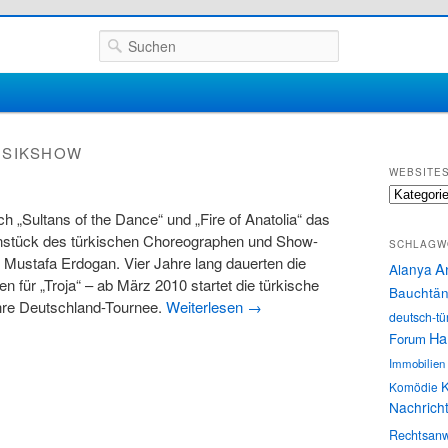
Suchen
SIKSHOW
WEBSITE
Websites
ach „Sultans of the Dance“ und „Fire of Anatolia“ das
enstück des türkischen Choreographen und Show-
SCHLAGW
Mustafa Erdogan. Vier Jahre lang dauerten die
A
Alanya
n für „Troja“ – ab März 2010 startet die türkische
Bauchtän
hre Deutschland-Tournee.
Weiterlesen
→
deutsch-tü
Ha
Forum
Immobilien
K
Komödie
Nachrich
Rechtsanw