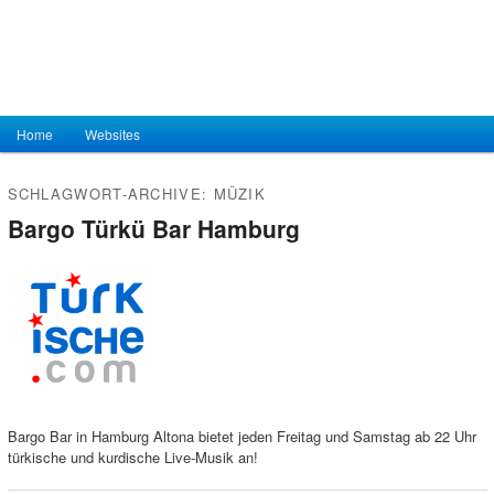
Hauptmenü
Home
Zum Inhalt wechseln
Zum sekundären Inhalt wechseln
Websites
SCHLAGWORT-ARCHIVE:
MÜZIK
Bargo Türkü Bar Hamburg
Bargo Bar in Hamburg Altona bietet jeden Freitag und Samstag ab 22 Uhr
türkische und kurdische Live-Musik an!