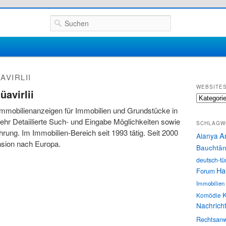
Suchen
AVIRLII
WEBSITE
avirlii
Websites
mmobilienanzeigen für Immobilien und Grundstücke in
Sehr Detaiilierte Such- und Eingabe Möglichkeiten sowie
SCHLAGW
rung. Im Immobilien-Bereich seit 1993 tätig. Seit 2000
A
Alanya
nsion nach Europa.
Bauchtän
deutsch-tü
Ha
Forum
Immobilien
K
Komödie
Nachrich
Rechtsanw