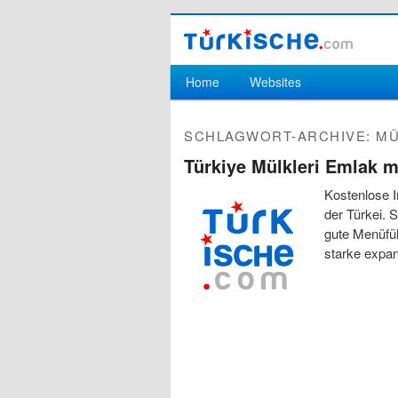
Hauptmenü
Home
Websites
Zum Inhalt wechseln
Zum sekundären Inhalt wechseln
SCHLAGWORT-ARCHIVE:
MÜ
Türkiye Mülkleri Emlak mü
Kostenlose I
der Türkei. 
gute Menüfüh
starke expa