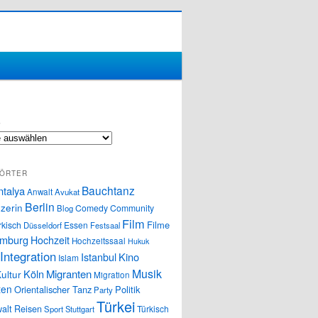
S
ÖRTER
Bauchtanz
ntalya
Anwalt
Avukat
Berlin
zerin
Comedy
Community
Blog
Film
Filme
rkisch
Essen
Düsseldorf
Festsaal
mburg
Hochzeit
Hochzeitssaal
Hukuk
Integration
Istanbul
Kino
Islam
Musik
Köln
Migranten
ultur
Migration
ten
Orientalischer Tanz
Politik
Party
Türkei
alt
Reisen
Türkisch
Sport
Stuttgart