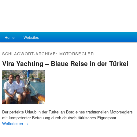
Hauptmenü
Home
Zum Inhalt wechseln
Zum sekundären Inhalt wechseln
Websites
SCHLAGWORT-ARCHIVE:
MOTORSEGLER
Vira Yachting – Blaue Reise in der Türkei
Der perfekte Urlaub in der Türkei an Bord eines traditionellen Motorseglers
mit kompetenter Betreuung durch deutsch-türkisches Eignerpaar.
Weiterlesen
→