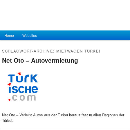
Hauptmenü
Home
Zum Inhalt wechseln
Zum sekundären Inhalt wechseln
Websites
SCHLAGWORT-ARCHIVE:
MIETWAGEN TÜRKEI
Net Oto – Autovermietung
Net Oto – Verleiht Autos aus der Türkei heraus fast in allen Regionen der
Türkei.