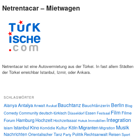
Netrentacar – Mietwagen
Netrentacar ist eine Autovermietung aus der Türkei. In fast allem Städten
der Türkei erreichbar Istanbul, Izmir, oder Ankara.
SCHLAGWÖRTER
Bauchtanz
Berlin
Antalya
Alanya
Bauchtänzerin
Anwalt
Avukat
Blog
Film
Filme
Comedy
Community
deutsch-türkisch
Essen
Düsseldorf
Festsaal
Integration
Hamburg
Hochzeit
Forum
Hochzeitssaal
Immobilien
Hukuk
Musik
Istanbul
Kino
Köln
Migranten
Kultur
Islam
Komödie
Migration
Nachrichten
Orientalischer Tanz
Politik
Rechtsanwalt
Reisen
Party
Sport