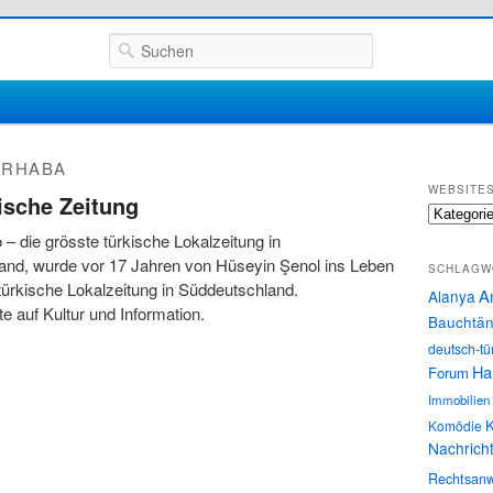
Suchen
RHABA
WEBSITE
ische Zeitung
Websites
 – die grösste türkische Lokalzeitung in
and, wurde vor 17 Jahren von Hüseyin Şenol ins Leben
SCHLAGW
 türkische Lokalzeitung in Süddeutschland.
A
Alanya
 auf Kultur und Information.
Bauchtän
deutsch-tü
Ha
Forum
Immobilien
K
Komödie
Nachrich
Rechtsanw