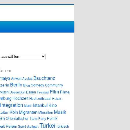
S
ÖRTER
Bauchtanz
ntalya
Anwalt
Avukat
Berlin
zerin
Comedy
Community
Blog
Film
Filme
rkisch
Essen
Düsseldorf
Festsaal
mburg
Hochzeit
Hochzeitssaal
Hukuk
Integration
Istanbul
Kino
Islam
Musik
Köln
Migranten
ultur
Migration
ten
Orientalischer Tanz
Politik
Party
Türkei
alt
Reisen
Türkisch
Sport
Stuttgart