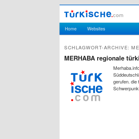
Hauptmenü
Home
Websites
Zum Inhalt wechseln
Zum sekundären Inhalt wechseln
SCHLAGWORT-ARCHIVE:
ME
MERHABA regionale türk
Merhaba.info
Süddeutschl
gerufen. die
Schwerpunkte