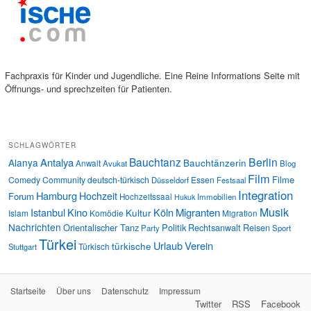
Fachpraxis für Kinder und Jugendliche. Eine Reine Informations Seite mit
Öffnungs- und sprechzeiten für Patienten.
SCHLAGWÖRTER
Bauchtanz
Berlin
Antalya
Alanya
Bauchtänzerin
Anwalt
Avukat
Blog
Film
Filme
Comedy
Community
deutsch-türkisch
Essen
Düsseldorf
Festsaal
Integration
Hamburg
Hochzeit
Forum
Hochzeitssaal
Immobilien
Hukuk
Musik
Istanbul
Kino
Köln
Migranten
Kultur
Islam
Komödie
Migration
Nachrichten
Orientalischer Tanz
Politik
Rechtsanwalt
Reisen
Party
Sport
Türkei
Urlaub
Verein
türkische
Türkisch
Stuttgart
Startseite
Über uns
Datenschutz
Impressum
Twitter
RSS
Facebook