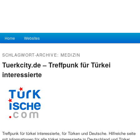
Hauptmenü
Home
Zum Inhalt wechseln
Zum sekundären Inhalt wechseln
Websites
SCHLAGWORT-ARCHIVE:
MEDIZIN
Tuerkcity.de – Treffpunk für Türkei
interessierte
Treffpunk für türkei interessierte, für Türken und Deutsche. Hilfreiche seite
mit informationen für alle türkei interessierte in Deutschland und Türkei.