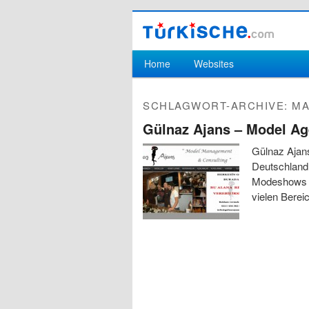
Hauptmenü
Home
Websites
Zum Inhalt wechseln
Zum sekundären Inhalt wechseln
SCHLAGWORT-ARCHIVE:
MA
Gülnaz Ajans – Model Ag
Gülnaz Ajan
Deutschland.
Modeshows bi
vielen Berei