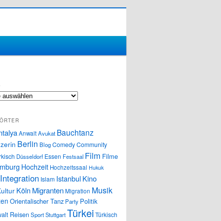
S
ÖRTER
Bauchtanz
ntalya
Anwalt
Avukat
Berlin
zerin
Comedy
Community
Blog
Film
Filme
rkisch
Essen
Düsseldorf
Festsaal
mburg
Hochzeit
Hochzeitssaal
Hukuk
Integration
Istanbul
Kino
Islam
Musik
Köln
Migranten
ultur
Migration
ten
Orientalischer Tanz
Politik
Party
Türkei
alt
Reisen
Türkisch
Sport
Stuttgart