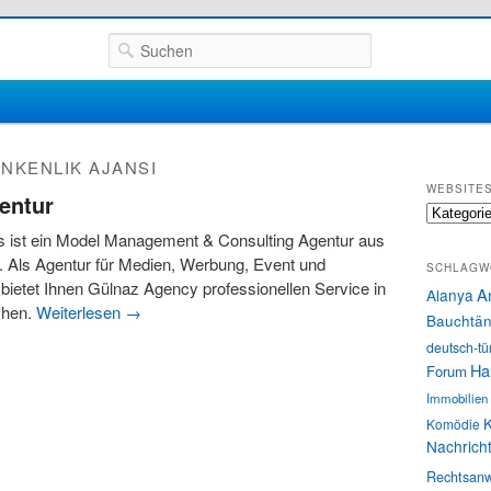
Suchen
NKENLIK AJANSI
WEBSITE
entur
Websites
s ist ein Model Management & Consulting Agentur aus
 Als Agentur für Medien, Werbung, Event und
SCHLAGW
etet Ihnen Gülnaz Agency professionellen Service in
A
Alanya
chen.
Weiterlesen
→
Bauchtän
deutsch-tü
Ha
Forum
Immobilien
K
Komödie
Nachrich
Rechtsanw