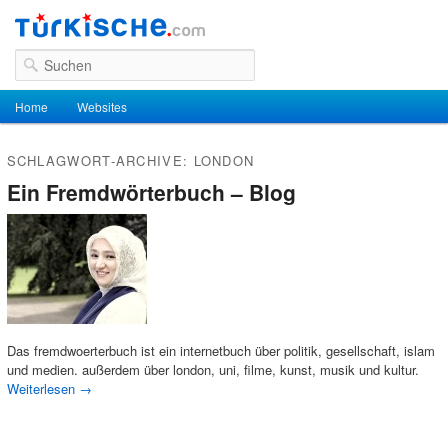
Suchen
Hauptmenü
Home
Zum Inhalt wechseln
Zum sekundären Inhalt wechseln
Websites
SCHLAGWORT-ARCHIVE:
LONDON
Ein Fremdwörterbuch – Blog
Das fremdwoerterbuch ist ein internetbuch über politik, gesellschaft, islam
und medien. außerdem über london, uni, filme, kunst, musik und kultur.
Weiterlesen
→