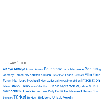
SCHLAGWÖRTER
Bauchtanz
Berlin
Antalya
Alanya
Bauchtänzerin
Anwalt
Avukat
Blog
Film
Filme
Comedy
Community
deutsch-türkisch
Essen
Düsseldorf
Festsaal
Integration
Hamburg
Hochzeit
Forum
Hochzeitssaal
Immobilien
Hukuk
Musik
Istanbul
Kino
Köln
Migranten
Kultur
Islam
Komödie
Migration
Nachrichten
Orientalischer Tanz
Politik
Rechtsanwalt
Reisen
Party
Sport
Türkei
Urlaub
Verein
türkische
Türkisch
Stuttgart