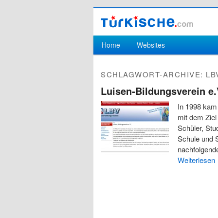
Hauptmenü
Home
Websites
Zum Inhalt wechseln
Zum sekundären Inhalt wechseln
SCHLAGWORT-ARCHIVE:
LB
Luisen-Bildungsverein e.
In 1998 kam 
mit dem Ziel
Schüler, Stu
Schule und S
nachfolgend
Weiterlesen