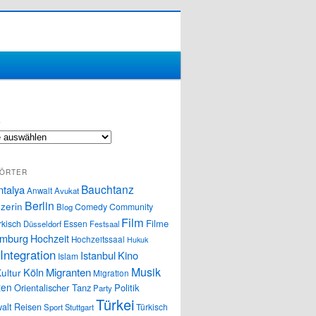
S
ÖRTER
Bauchtanz
ntalya
Anwalt
Avukat
Berlin
zerin
Comedy
Community
Blog
Film
Filme
rkisch
Essen
Düsseldorf
Festsaal
mburg
Hochzeit
Hochzeitssaal
Hukuk
Integration
Istanbul
Kino
Islam
Musik
Köln
Migranten
ultur
Migration
ten
Orientalischer Tanz
Politik
Party
Türkei
alt
Reisen
Türkisch
Sport
Stuttgart