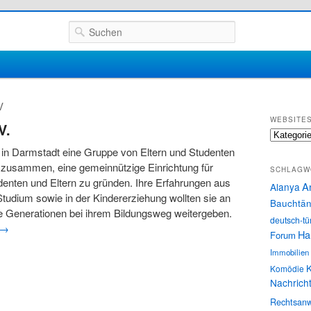
Suchen
V
WEBSITE
V.
Websites
in Darmstadt eine Gruppe von Eltern und Studenten
 zusammen, eine gemeinnützige Einrichtung für
SCHLAGW
denten und Eltern zu gründen. Ihre Erfahrungen aus
A
Alanya
tudium sowie in der Kindererziehung wollten sie an
Bauchtän
e Generationen bei ihrem Bildungsweg weitergeben.
deutsch-tü
→
Ha
Forum
Immobilien
K
Komödie
Nachrich
Rechtsanw