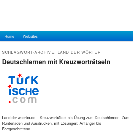
Hauptmenü
Home
Zum Inhalt wechseln
Zum sekundären Inhalt wechseln
Websites
SCHLAGWORT-ARCHIVE:
LAND DER WÖRTER
Deutschlernen mit Kreuzworträtseln
Land-der-woerter.de – Kreuzworträtsel als Übung zum Deutschlernen: Zum
Runterladen und Ausdrucken, mit Lösungen; Anfänger bis
Fortgeschrittene.