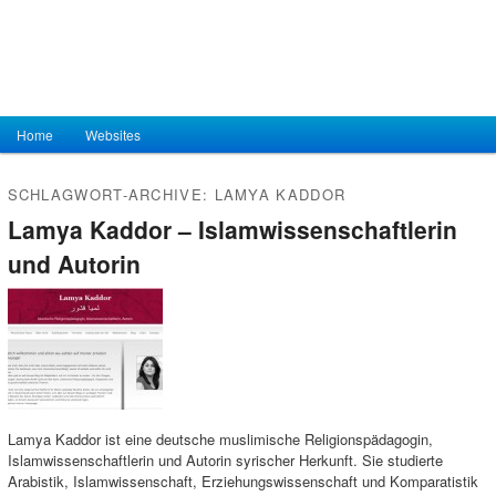
Hauptmenü
Home
Zum Inhalt wechseln
Zum sekundären Inhalt wechseln
Websites
SCHLAGWORT-ARCHIVE:
LAMYA KADDOR
Lamya Kaddor – Islamwissenschaftlerin
und Autorin
Lamya Kaddor ist eine deutsche muslimische Religionspädagogin,
Islamwissenschaftlerin und Autorin syrischer Herkunft. Sie studierte
Arabistik, Islamwissenschaft, Erziehungswissenschaft und Komparatistik