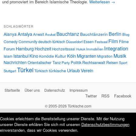
und promoviert im Bereich Islamische Theologie.
Weiterlesen
→
SCHLAGWÖRTER
Bauchtanz
Berlin
Antalya
Alanya
Bauchtänzerin
Anwalt
Avukat
Blog
Film
Filme
Comedy
Community
deutsch-türkisch
Essen
Düsseldorf
Festsaal
Integration
Hamburg
Hochzeit
Forum
Hochzeitssaal
Immobilien
Hukuk
Musik
Istanbul
Kino
Köln
Migranten
Kultur
Islam
Komödie
Migration
Nachrichten
Orientalischer Tanz
Politik
Rechtsanwalt
Reisen
Party
Sport
Türkei
Urlaub
Verein
türkische
Türkisch
Stuttgart
Startseite
Über uns
Datenschutz
Impressum
Twitter
RSS
Facebook
© 2005-2026 Türkische.com
Cookies erleichtern die Bereitstellung unserer Dienste. Mit der Nutzung
unserer Dienste erklären Sie sich mit unseren
Datenschutzbestimmungen
einverstanden, dass wir Cookies verwenden.