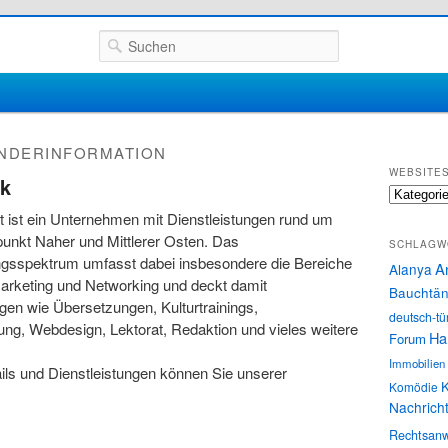
Suchen
NDERINFORMATION
WEBSITE
ik
Websites
st ist ein Unternehmen mit Dienstleistungen rund um
unkt Naher und Mittlerer Osten. Das
SCHLAGW
ngsspektrum umfasst dabei insbesondere die Bereiche
A
Alanya
arketing und Networking und deckt damit
Bauchtän
ngen wie Übersetzungen, Kulturtrainings,
deutsch-tü
ung, Webdesign, Lektorat, Redaktion und vieles weitere
Ha
Forum
Immobilien
ils und Dienstleistungen können Sie unserer
K
Komödie
Nachrich
Rechtsanw