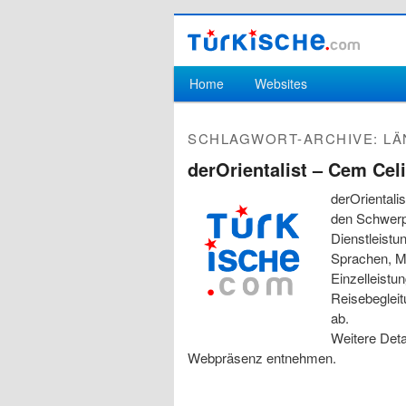
Hauptmenü
Home
Websites
Zum Inhalt wechseln
Zum sekundären Inhalt wechseln
SCHLAGWORT-ARCHIVE:
LÄ
derOrientalist – Cem Cel
derOrientali
den Schwerp
Dienstleistu
Sprachen, M
Einzelleistu
Reisebegleit
ab.
Weitere Deta
Webpräsenz entnehmen.