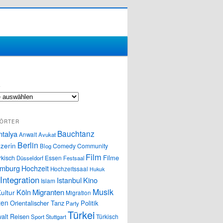
S
ÖRTER
Bauchtanz
ntalya
Anwalt
Avukat
Berlin
zerin
Comedy
Community
Blog
Film
Filme
rkisch
Essen
Düsseldorf
Festsaal
mburg
Hochzeit
Hochzeitssaal
Hukuk
Integration
Istanbul
Kino
Islam
Musik
Köln
Migranten
ultur
Migration
ten
Orientalischer Tanz
Politik
Party
Türkei
alt
Reisen
Türkisch
Sport
Stuttgart