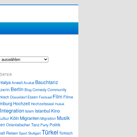
S
ÖRTER
Bauchtanz
ntalya
Anwalt
Avukat
Berlin
zerin
Comedy
Community
Blog
Film
Filme
rkisch
Essen
Düsseldorf
Festsaal
mburg
Hochzeit
Hochzeitssaal
Hukuk
Integration
Istanbul
Kino
Islam
Musik
Köln
Migranten
ultur
Migration
ten
Orientalischer Tanz
Politik
Party
Türkei
alt
Reisen
Türkisch
Sport
Stuttgart