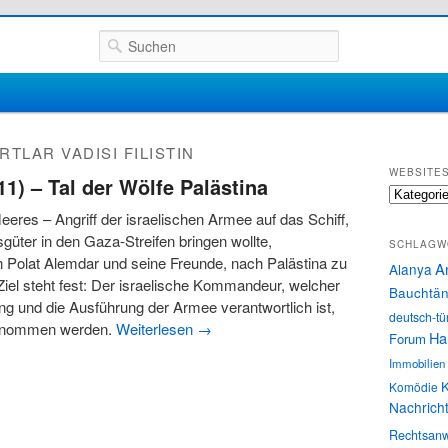
Suchen
RTLAR VADISI FILISTIN
WEBSITE
011) – Tal der Wölfe Palästina
Websites
res – Angriff der israelischen Armee auf das Schiff,
sgüter in den Gaza-Streifen bringen wollte,
SCHLAGW
 Polat Alemdar und seine Freunde, nach Palästina zu
A
Alanya
Ziel steht fest: Der israelische Kommandeur, welcher
Bauchtän
ung und die Ausführung der Armee verantwortlich ist,
deutsch-tü
enommen werden.
Weiterlesen
→
Ha
Forum
Immobilien
K
Komödie
Nachrich
Rechtsanw