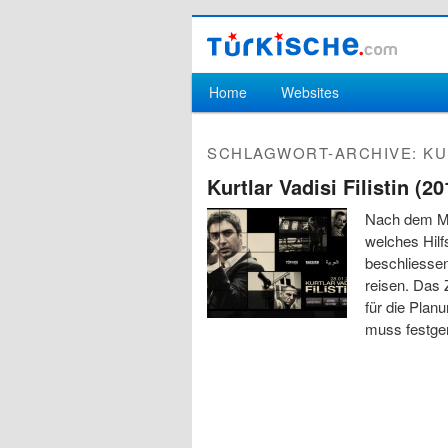
Hauptmenü
Home
Websites
Zum Inhalt wechseln
Zum sekundären Inhalt wechseln
SCHLAGWORT-ARCHIVE:
KU
Kurtlar Vadisi Filistin (2
Nach dem Mee
welches Hilf
beschliessen
reisen. Das 
für die Plan
muss festg