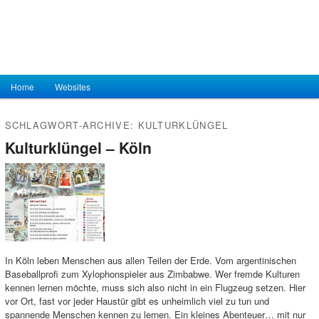
Hauptmenü
Home
Zum Inhalt wechseln
Zum sekundären Inhalt wechseln
Websites
SCHLAGWORT-ARCHIVE:
KULTURKLÜNGEL
Kulturklüngel – Köln
In Köln leben Menschen aus allen Teilen der Erde. Vom argentinischen
Baseballprofi zum Xylophonspieler aus Zimbabwe. Wer fremde Kulturen
kennen lernen möchte, muss sich also nicht in ein Flugzeug setzen. Hier
vor Ort, fast vor jeder Haustür gibt es unheimlich viel zu tun und
spannende Menschen kennen zu lernen. Ein kleines Abenteuer… mit nur