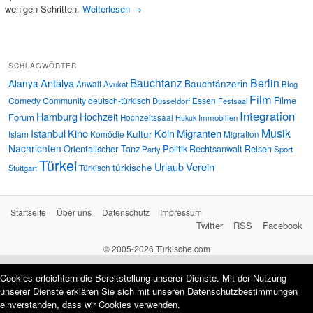
wenigen Schritten.
Weiterlesen
→
SCHLAGWÖRTER
Bauchtanz
Berlin
Antalya
Alanya
Bauchtänzerin
Anwalt
Avukat
Blog
Film
Filme
Comedy
Community
deutsch-türkisch
Essen
Düsseldorf
Festsaal
Integration
Hamburg
Hochzeit
Forum
Hochzeitssaal
Immobilien
Hukuk
Musik
Istanbul
Kino
Köln
Migranten
Kultur
Islam
Komödie
Migration
Nachrichten
Orientalischer Tanz
Politik
Rechtsanwalt
Reisen
Party
Sport
Türkei
Urlaub
Verein
türkische
Türkisch
Stuttgart
Startseite
Über uns
Datenschutz
Impressum
Twitter
RSS
Facebook
© 2005-2026 Türkische.com
Cookies erleichtern die Bereitstellung unserer Dienste. Mit der Nutzung
unserer Dienste erklären Sie sich mit unseren
Datenschutzbestimmungen
einverstanden, dass wir Cookies verwenden.