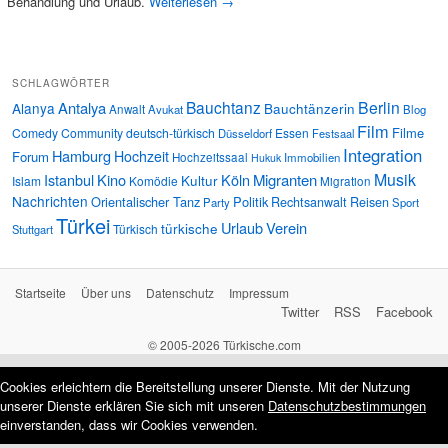
Behandlung und Urlaub.
Weiterlesen
→
SCHLAGWÖRTER
Bauchtanz
Berlin
Antalya
Alanya
Bauchtänzerin
Anwalt
Avukat
Blog
Film
Filme
Comedy
Community
deutsch-türkisch
Essen
Düsseldorf
Festsaal
Integration
Hamburg
Hochzeit
Forum
Hochzeitssaal
Immobilien
Hukuk
Musik
Istanbul
Kino
Köln
Migranten
Kultur
Islam
Komödie
Migration
Nachrichten
Orientalischer Tanz
Politik
Rechtsanwalt
Reisen
Party
Sport
Türkei
Urlaub
Verein
türkische
Türkisch
Stuttgart
Startseite
Über uns
Datenschutz
Impressum
Twitter
RSS
Facebook
© 2005-2026 Türkische.com
Cookies erleichtern die Bereitstellung unserer Dienste. Mit der Nutzung
unserer Dienste erklären Sie sich mit unseren
Datenschutzbestimmungen
einverstanden, dass wir Cookies verwenden.