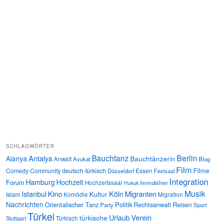
SCHLAGWÖRTER
Bauchtanz
Berlin
Antalya
Alanya
Bauchtänzerin
Anwalt
Avukat
Blog
Film
Filme
Comedy
Community
deutsch-türkisch
Essen
Düsseldorf
Festsaal
Integration
Hamburg
Hochzeit
Forum
Hochzeitssaal
Immobilien
Hukuk
Musik
Istanbul
Kino
Köln
Migranten
Kultur
Islam
Komödie
Migration
Nachrichten
Orientalischer Tanz
Politik
Rechtsanwalt
Reisen
Party
Sport
Türkei
Urlaub
Verein
türkische
Türkisch
Stuttgart