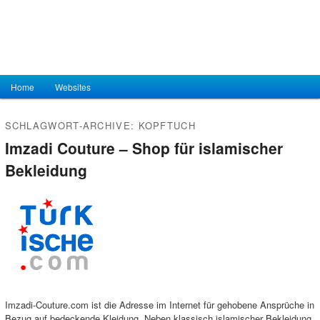
Hauptmenü
Home
Zum Inhalt wechseln
Zum sekundären Inhalt wechseln
Websites
SCHLAGWORT-ARCHIVE:
KOPFTUCH
Imzadi Couture – Shop für islamischer
Bekleidung
Imzadi-Couture.com ist die Adresse im Internet für gehobene Ansprüche in
Bezug auf bedeckende Kleidung. Neben klassisch islamischer Bekleidung