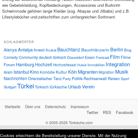
wie Gebetskleidung, Kopfbedeckungen, Accessoires und Burkini®
Schwimmode gehören lange Kleider (sog. Abayas und Jilbabs) und z.B.
Lifestylebücher und-zeitschriften zum umfangreichen Sortiment.
SCHLAGWÖRTER
Bauchtanz
Berlin
Antalya
Alanya
Bauchtänzerin
Anwalt
Avukat
Blog
Film
Filme
Comedy
Community
deutsch-türkisch
Essen
Düsseldorf
Festsaal
Integration
Hamburg
Hochzeit
Forum
Hochzeitssaal
Immobilien
Hukuk
Musik
Istanbul
Kino
Köln
Migranten
Kultur
Islam
Komödie
Migration
Nachrichten
Orientalischer Tanz
Politik
Rechtsanwalt
Reisen
Party
Sport
Türkei
Urlaub
Verein
türkische
Türkisch
Stuttgart
Startseite
Über uns
Datenschutz
Impressum
Twitter
RSS
Facebook
© 2005-2026 Türkische.com
Cookies erleichtern die Bereitstellung unserer Dienste. Mit der Nutzung