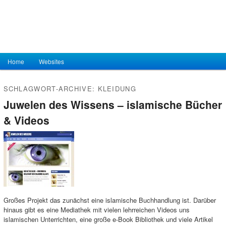
Hauptmenü
Home
Zum Inhalt wechseln
Zum sekundären Inhalt wechseln
Websites
SCHLAGWORT-ARCHIVE:
KLEIDUNG
Juwelen des Wissens – islamische Bücher
& Videos
Großes Projekt das zunächst eine islamische Buchhandlung ist. Darüber
hinaus gibt es eine Mediathek mit vielen lehrreichen Videos uns
islamischen Unterrichten, eine große e-Book Bibliothek und viele Artikel