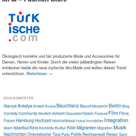
Ökologisch korrekte und fair produzierte Mode und Accessoires für
Damen, Herren und Kinder. Durch die vielen jobbedingten Reisen
entdecken beide die neue stylische öko-Mode und wollen diesen Trend
unterstützen.
Weiterlesen
→
SCHLAGWÖRTER
Bauchtanz
Berlin
Antalya
Alanya
Bauchtänzerin
Anwalt
Avukat
Blog
Film
Filme
Comedy
Community
deutsch-türkisch
Essen
Düsseldorf
Festsaal
Integration
Hamburg
Hochzeit
Forum
Hochzeitssaal
Immobilien
Hukuk
Musik
Istanbul
Kino
Köln
Migranten
Kultur
Islam
Komödie
Migration
Nachrichten
Orientalischer Tanz
Politik
Rechtsanwalt
Reisen
Party
Sport