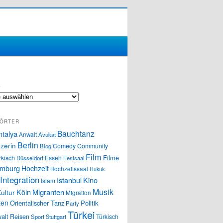
S
ÖRTER
Bauchtanz
ntalya
Anwalt
Avukat
Berlin
zerin
Comedy
Community
Blog
Film
Filme
rkisch
Essen
Düsseldorf
Festsaal
mburg
Hochzeit
Hochzeitssaal
Hukuk
Integration
Istanbul
Kino
Islam
Musik
Köln
Migranten
ultur
Migration
ten
Orientalischer Tanz
Politik
Party
Türkei
alt
Reisen
Türkisch
Sport
Stuttgart