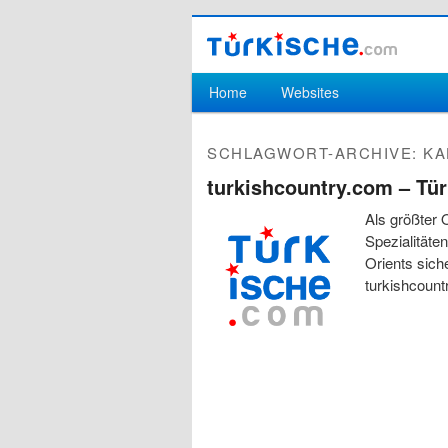
Hauptmenü
Home
Websites
Zum Inhalt wechseln
Zum sekundären Inhalt wechseln
SCHLAGWORT-ARCHIVE:
KA
turkishcountry.com – Tü
Als größter 
Spezialitäte
Orients sich
turkishcount