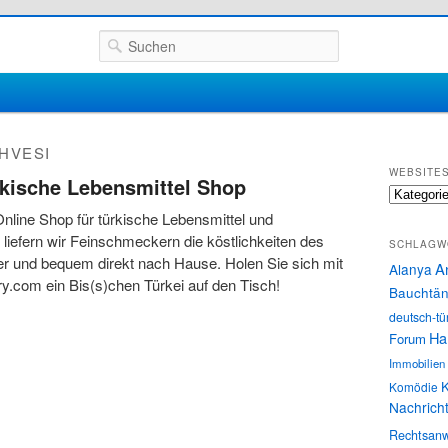
Suchen
HVESI
WEBSITE
rkische Lebensmittel Shop
Websites
Online Shop für türkische Lebensmittel und
n liefern wir Feinschmeckern die köstlichkeiten des
SCHLAGW
er und bequem direkt nach Hause. Holen Sie sich mit
A
Alanya
ry.com ein Bis(s)chen Türkei auf den Tisch!
Bauchtän
deutsch-tü
Ha
Forum
Immobilien
K
Komödie
Nachrich
Rechtsanw