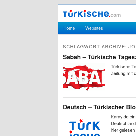
Hauptmenü
Home
Websites
Zum Inhalt wechseln
Zum sekundären Inhalt wechseln
SCHLAGWORT-ARCHIVE:
JO
Sabah – Türkische Tages
Türkische Ta
Zeitung mit
Deutsch – Türkischer Bl
Karay.de ein
Deutschland 
hier gelesen