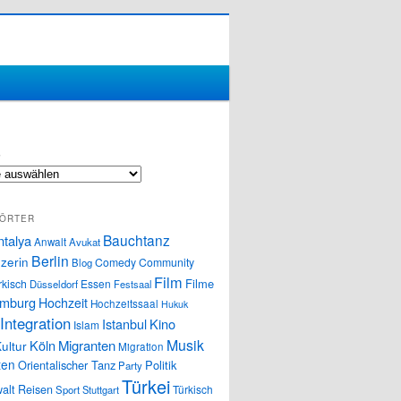
S
ÖRTER
Bauchtanz
ntalya
Anwalt
Avukat
Berlin
zerin
Comedy
Community
Blog
Film
Filme
rkisch
Essen
Düsseldorf
Festsaal
mburg
Hochzeit
Hochzeitssaal
Hukuk
Integration
Istanbul
Kino
Islam
Musik
Köln
Migranten
ultur
Migration
ten
Orientalischer Tanz
Politik
Party
Türkei
alt
Reisen
Türkisch
Sport
Stuttgart