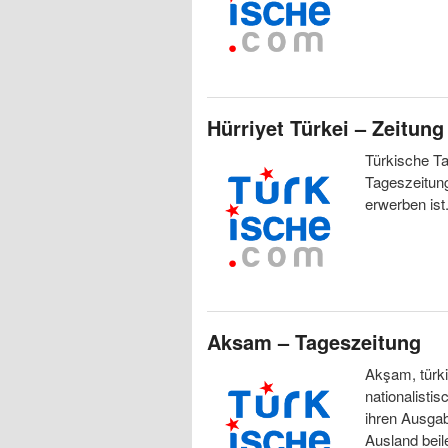
Hürriyet Türkei – Zeitung
Türkische Ta
Tageszeitung
erwerben ist.
Aksam – Tageszeitung
Akşam, türki
nationalistis
ihren Ausgab
Ausland beil