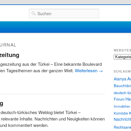
Suchen
URNAL
WEBSITE
zeitung
Websites
geszeitung aus der Türkei – Eine bekannte Boulevard
 den Tagesthemen aus der ganzen Welt.
Weiterlesen
→
SCHLAGW
A
Alanya
Bauchtän
deutsch-tü
Ha
Forum
og
Immobilien
 deutsch-türkisches Weblog bietet Türkei –
K
Komödie
relevante Inhalte. Nachrichten und Neuigkeiten können
Nachrich
 und kommentiert werden.
Rechtsanw