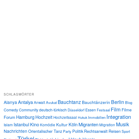
SCHLAGWÖRTER
Bauchtanz
Berlin
Antalya
Alanya
Bauchtänzerin
Anwalt
Avukat
Blog
Film
Filme
Comedy
Community
deutsch-türkisch
Essen
Düsseldorf
Festsaal
Integration
Hamburg
Hochzeit
Forum
Hochzeitssaal
Immobilien
Hukuk
Musik
Istanbul
Kino
Köln
Migranten
Kultur
Islam
Komödie
Migration
Nachrichten
Orientalischer Tanz
Politik
Rechtsanwalt
Reisen
Party
Sport
Türkei