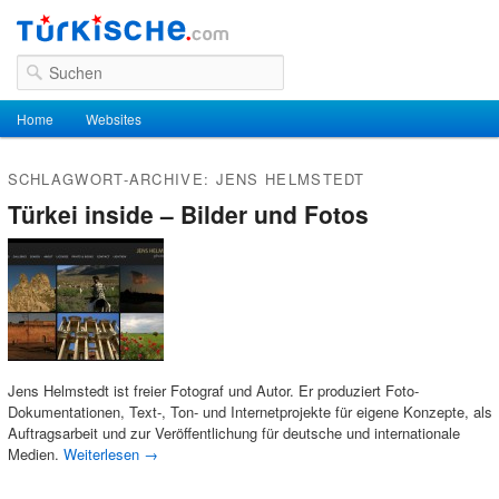
Suchen
Hauptmenü
Home
Zum Inhalt wechseln
Zum sekundären Inhalt wechseln
Websites
SCHLAGWORT-ARCHIVE:
JENS HELMSTEDT
Türkei inside – Bilder und Fotos
Jens Helmstedt ist freier Fotograf und Autor. Er produziert Foto-
Dokumentationen, Text-, Ton- und Internetprojekte für eigene Konzepte, als
Auftragsarbeit und zur Veröffentlichung für deutsche und internationale
Medien.
Weiterlesen
→