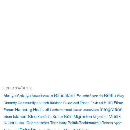
SCHLAGWÖRTER
Bauchtanz
Berlin
Antalya
Alanya
Bauchtänzerin
Anwalt
Avukat
Blog
Film
Filme
Comedy
Community
deutsch-türkisch
Essen
Düsseldorf
Festsaal
Integration
Hamburg
Hochzeit
Forum
Hochzeitssaal
Immobilien
Hukuk
Musik
Istanbul
Kino
Köln
Migranten
Kultur
Islam
Komödie
Migration
Nachrichten
Orientalischer Tanz
Politik
Rechtsanwalt
Reisen
Party
Sport
Türkei