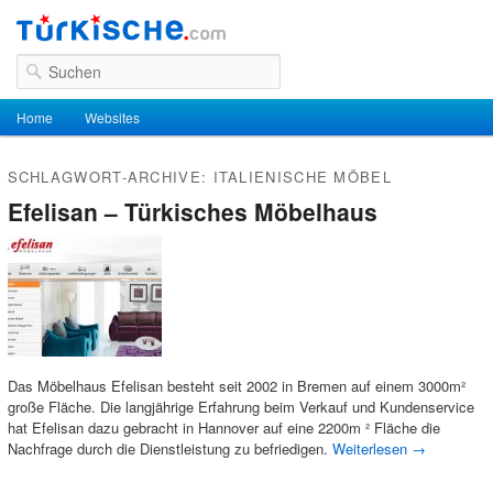
Suchen
Hauptmenü
Home
Zum Inhalt wechseln
Zum sekundären Inhalt wechseln
Websites
SCHLAGWORT-ARCHIVE:
ITALIENISCHE MÖBEL
Efelisan – Türkisches Möbelhaus
Das Möbelhaus Efelisan besteht seit 2002 in Bremen auf einem 3000m²
große Fläche. Die langjährige Erfahrung beim Verkauf und Kundenservice
hat Efelisan dazu gebracht in Hannover auf eine 2200m ² Fläche die
Nachfrage durch die Dienstleistung zu befriedigen.
Weiterlesen
→