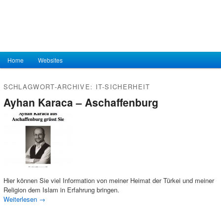
Hauptmenü
Home
Zum Inhalt wechseln
Zum sekundären Inhalt wechseln
Websites
SCHLAGWORT-ARCHIVE:
IT-SICHERHEIT
Ayhan Karaca – Aschaffenburg
Hier können Sie viel Information von meiner Heimat der Türkei und meiner
Religion dem Islam in Erfahrung bringen.
Weiterlesen
→