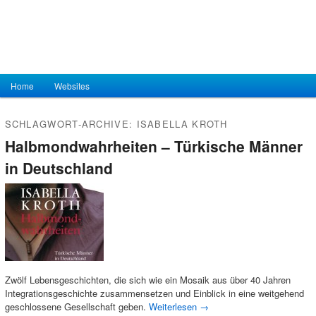
Hauptmenü
Home
Zum Inhalt wechseln
Zum sekundären Inhalt wechseln
Websites
SCHLAGWORT-ARCHIVE:
ISABELLA KROTH
Halbmondwahrheiten – Türkische Männer
in Deutschland
Zwölf Lebensgeschichten, die sich wie ein Mosaik aus über 40 Jahren
Integrationsgeschichte zusammensetzen und Einblick in eine weitgehend
geschlossene Gesellschaft geben.
Weiterlesen
→