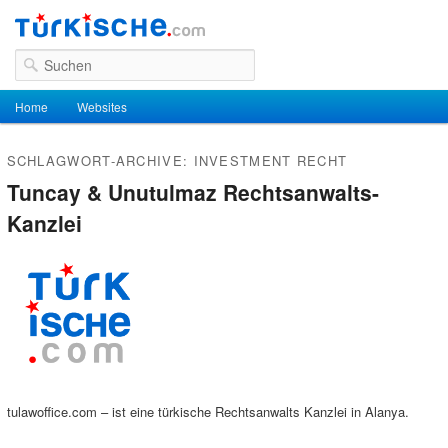
Suchen
Hauptmenü
Home
Zum Inhalt wechseln
Zum sekundären Inhalt wechseln
Websites
SCHLAGWORT-ARCHIVE:
INVESTMENT RECHT
Tuncay & Unutulmaz Rechtsanwalts-
Kanzlei
tulawoffice.com – ist eine türkische Rechtsanwalts Kanzlei in Alanya.