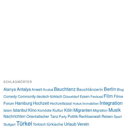
SCHLAGWÖRTER
Bauchtanz
Berlin
Antalya
Alanya
Bauchtänzerin
Anwalt
Avukat
Blog
Film
Filme
Comedy
Community
deutsch-türkisch
Essen
Düsseldorf
Festsaal
Integration
Hamburg
Hochzeit
Forum
Hochzeitssaal
Immobilien
Hukuk
Musik
Istanbul
Kino
Köln
Migranten
Kultur
Islam
Komödie
Migration
Nachrichten
Orientalischer Tanz
Politik
Rechtsanwalt
Reisen
Party
Sport
Türkei
Urlaub
Verein
türkische
Türkisch
Stuttgart