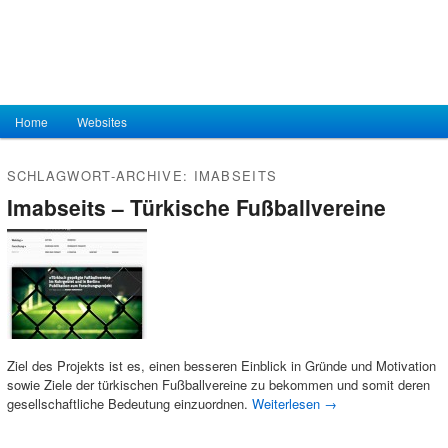
Hauptmenü
Home
Zum Inhalt wechseln
Zum sekundären Inhalt wechseln
Websites
SCHLAGWORT-ARCHIVE:
IMABSEITS
Imabseits – Türkische Fußballvereine
Ziel des Projekts ist es, einen besseren Einblick in Gründe und Motivation
sowie Ziele der türkischen Fußballvereine zu bekommen und somit deren
gesellschaftliche Bedeutung einzuordnen.
Weiterlesen
→