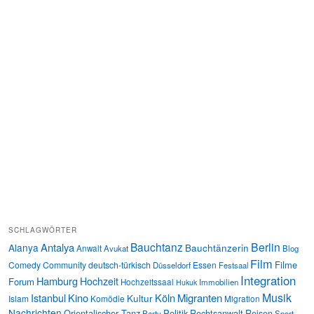
SCHLAGWÖRTER
Bauchtanz
Berlin
Antalya
Alanya
Bauchtänzerin
Anwalt
Avukat
Blog
Film
Filme
Comedy
Community
deutsch-türkisch
Essen
Düsseldorf
Festsaal
Integration
Hamburg
Hochzeit
Forum
Hochzeitssaal
Immobilien
Hukuk
Musik
Istanbul
Kino
Köln
Migranten
Kultur
Islam
Komödie
Migration
Nachrichten
Orientalischer Tanz
Politik
Rechtsanwalt
Reisen
Party
Sport