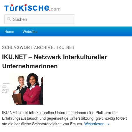
Suchen
Hauptmenü
Home
Zum Inhalt wechseln
Zum sekundären Inhalt wechseln
Websites
SCHLAGWORT-ARCHIVE:
IKU.NET
IKU.NET – Netzwerk Interkultureller
Unternehmerinnen
IKU.NET bietet interkulturellen Unternehmerinnen eine Plattform für
Erfahrungsaustausch und gegenseitige Unterstützung, gleichzeitig fördert
sie die berufliche Selbstständigkeit von Frauen.
Weiterlesen
→