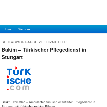
Hauptmenü
Home
Zum Inhalt wechseln
Zum sekundären Inhalt wechseln
Websites
SCHLAGWORT-ARCHIVE:
HIZMETLERI
Bakim – Türkischer Pflegedienst in
Stuttgart
Bakim Hizmetleri – Ambulanter, türkisch orientierter, Pflegedienst in
Stuttgart mit türkischsprachige Pfleger.