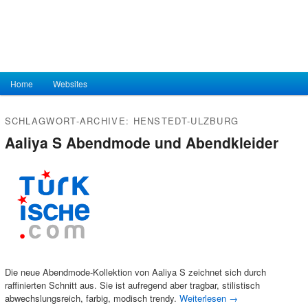
Hauptmenü
Home
Zum Inhalt wechseln
Zum sekundären Inhalt wechseln
Websites
SCHLAGWORT-ARCHIVE:
HENSTEDT-ULZBURG
Aaliya S Abendmode und Abendkleider
Die neue Abendmode-Kollektion von Aaliya S zeichnet sich durch
raffinierten Schnitt aus. Sie ist aufregend aber tragbar, stilistisch
abwechslungsreich, farbig, modisch trendy.
Weiterlesen
→